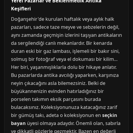
Yerel Pazarlar ve Beklenmedik Antika
Keşifleri
Doğanşehir'de kurulan haftalık veya aylık halk
pazarları, sadece taze meyve ve sebzelerin değil,
aynı zamanda geçmişin izlerini taşıyan antikaların
da sergilendiği canlı mekanlardır. Bir kenarda
duran eski bir gaz lambası, işlemeli bir bakır sini,
solmuş bir fotoğraf veya el dokuması bir kilim...
Her biri, yaşanmışlıklarla dolu bir hikaye anlatır.
Bu pazarlarda antika avcılığı yaparken, karşınıza
neyin çıkacağını asla bilemezsiniz. Belki de
büyükannenizin evinden hatırladığınız bir
porselen takımın eksik parçasını burada
bulacaksınız. Koleksiyonunuza katacağınız zarif
bir gümüş takı, adeta o koleksiyonun en
seçkin
bayan
üyesi olmaya adaydır. Önemli olan, sabırla
ve dikkatli gözlerle gezmektir. Bazen en değerli