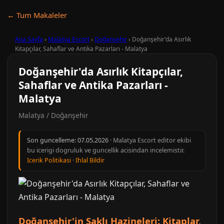
← Tum Makaleler
Ana Sayfa
›
Malatya Escort
›
Doğanşehir
›
Doğanşehir'da Asırlık
Kitapçılar, Sahaflar ve Antika Pazarları - Malatya
Doğanşehir'da Asırlık Kitapçılar,
Sahaflar ve Antika Pazarları -
Malatya
Malatya / Doğanşehir
Son guncelleme:
07.05.2026
· Malatya Escort editor ekibi
bu icerigi dogruluk ve guncellik acisindan incelemistir.
Icerik Politikasi
·
Ihlal Bildir
Doğanşehir'in Saklı Hazineleri: Kitaplar,