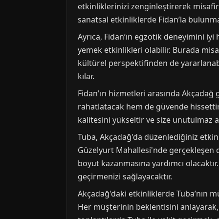
etkinliklerinizi zenginleştirerek misafi
sanatsal etkinliklerde Fidan’la bulunma
Ayrıca, Fidan’ın egzotik deneyimini iy
yemek etkinlikleri olabilir. Burada mis
kültürel perspektifinden de yararlanabi
kılar.
Fidan'ın hizmetleri arasında Akçadağ gu
rahatlatacak hem de güvende hissettirec
kalitesini yükseltir ve size unutulmaz a
Tuba, Akçadağ'da düzenlediğiniz etkinl
Güzelyurt Mahallesi'nde gerçekleşen düğ
boyut kazanmasına yardımcı olacaktır. 
geçirmenizi sağlayacaktır.
Akçadağ'daki etkinliklerde Tuba’nın mü
Her müşterinin beklentisini anlayarak