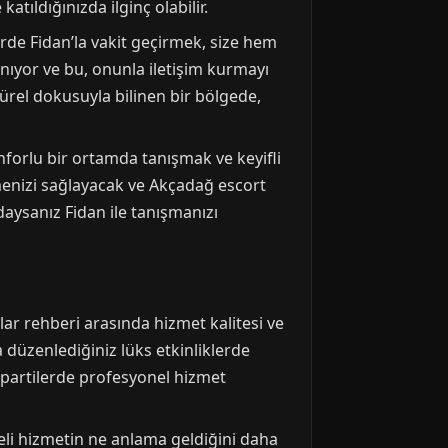
tıldığınızda ilginç olabilir.
erde Fidan’la vakit geçirmek, size hem
ınıyor ve bu, onunla iletişim kurmayı
türel dokusuyla bilinen bir bölgede,
nforlu bir ortamda tanışmak ve keyifli
etmenizi sağlayacak ve Akçadağ escort
aysanız Fidan ile tanışmanızı
ar rehberi arasında hizmet kalitesi ve
 düzenlediğiniz lüks etkinliklerde
ve partilerde profesyonel hizmet
eli hizmetin ne anlama geldiğini daha