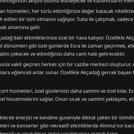
tkinliğinizin akışını olumlu etkileyecek ve katılımcıların mem
izmetleri, her türlü etkinliğinize değer katacak niteliktedi
edilen bir isim olmasını sağlıyor. Tuba ile çalışmak, sadece 
mak anlamına gelir.
kçadağ'daki etkinliklerinize özel bir hava katıyor. Özellikle 
 dönümleri gibi özel günlerde Esra ile zaman geçirmek, etkin
katini çekecek ve etkinliğinizi daha canlı hale getirecektir.
, onunla vakit geçiren herkes için bir cazibe merkezi oluşturur
e onlara eğlenceli anlar sunar. Özellikle Akçadağ gercek bayan
ort hizmetleri, özel günlerinizi daha samimi ve özel kılar. Es
özel hissetmelerini sağlar. Onun sıcak ve samimi yaklaşımı, etki
lerde enerjisi ve kendine güveniyle dikkat çeken bir isimdi
ri ve konserler gibi rekreatif etkinliklerde Almina'nın kararlıl
lenceli ve unutulmaz anılar yaratmanıza olanak tanır.