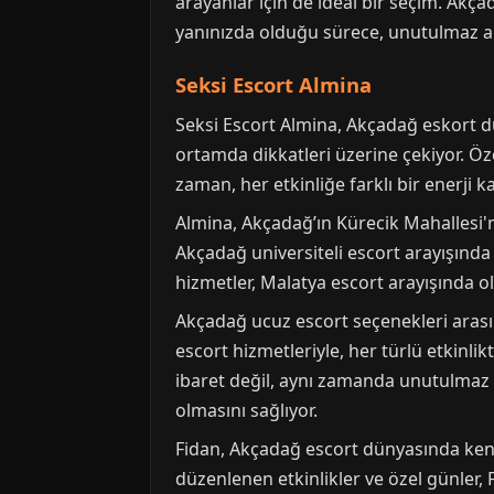
arayanlar için de ideal bir seçim. Akça
yanınızda olduğu sürece, unutulmaz anıl
Seksi Escort Almina
Seksi Escort Almina, Akçadağ eskort dü
ortamda dikkatleri üzerine çekiyor. Özel
zaman, her etkinliğe farklı bir enerji ka
Almina, Akçadağ’ın Kürecik Mahallesi'n
Akçadağ universiteli escort arayışında 
hizmetler, Malatya escort arayışında ola
Akçadağ ucuz escort seçenekleri arası
escort hizmetleriyle, her türlü etkinl
ibaret değil, aynı zamanda unutulmaz b
olmasını sağlıyor.
Fidan, Akçadağ escort dünyasında kendi
düzenlenen etkinlikler ve özel günler, 