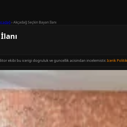
kçadağ
›
Akçadağ Seçkin Bayan İlanı
İlanı
itor ekibi bu icerigi dogruluk ve guncellik acisindan incelemistir.
Icerik Politi