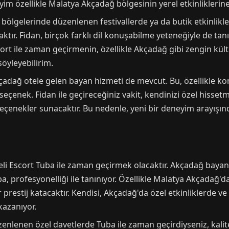
m özellikle Malatya Akçadağ bölgesinin yerel etkinliklerine ka
 bölgelerinde düzenlenen festivallerde ya da butik etkinlikl
aktır. Fidan, birçok farklı dil konuşabilme yeteneğiyle de tan
cort ile zaman geçirmenin, özellikle Akçadağ gibi zengin kül
söyleyebilirim.
kçadağ otele gelen bayan hizmeti de mevcut. Bu, özellikle ko
r seçenek. Fidan ile geçireceğiniz vakit, kendinizi özel hiss
eçenekler sunacaktır. Bu nedenle, yeni bir deneyim arayışınd
eli Escort Tuba ile zaman geçirmek olacaktır. Akçadağ bayanl
, profesyonelliği ile tanınıyor. Özellikle Malatya Akçadağ'da
ir prestij katacaktır. Kendisi, Akçadağ'da özel etkinliklerde 
kazanıyor.
enlenen özel davetlerde Tuba ile zaman geçirdiyseniz, kalit