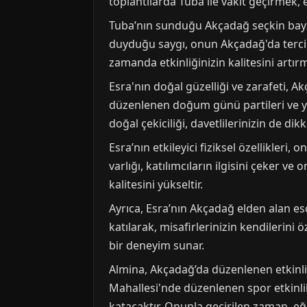
toplantılarda Tuba ile vakit geçirmek, e
Tuba’nın sunduğu Akçadağ seçkin bayan h
duyduğu saygı, onun Akçadağ'da tercih 
zamanda etkinliğinizin kalitesini artır
Esra'nın doğal güzelliği ve zarafeti, A
düzenlenen doğum günü partileri ve yıl
doğal çekiciliği, davetlilerinizin de dik
Esra’nın etkileyici fiziksel özellikleri
varlığı, katılımcıların ilgisini çeker v
kalitesini yükseltir.
Ayrıca, Esra’nın Akçadağ elden alan esc
katılarak, misafirlerinizin kendilerini 
bir deneyim sunar.
Almina, Akçadağ’da düzenlenen etkinlik
Mahallesi'nde düzenlenen spor etkinlikle
katacaktır. Onunla geçirilen zaman, eğ