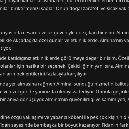
dağ bayan ilanları arasında en çok tercih edilenlerden biri ol
ar biriktirmenizi sağlar. Onun doğal zarafeti ve sıcak yaklaşı
nyasında cesareti ve öz güveniyle öne çıkan bir isim. Almina
likle Akçadağ’da özel günler ve etkinliklerde, Almina'nın varl
tıyor.
de katıldığınız etkinliklerde görülmeye değer bir isim. Özell
olanlar için harika bir seçenek. Çekiciliğinin yanı sıra, Alm
nların beklentilerini fazlasıyla karşılıyor.
nda yer almasına rağmen Almina, sunduğu hizmetin kalitesiy
ikte ve özel günde yanınızda olmayı vadediyor. Onunla geçir
ir anıya dönüşüyor. Almina’nın güvenilirliği ve samimiyeti, 
ne özgü yaklaşımı ve yabancı kökeni ile pek çok kişinin dik
Fidan sayesinde bambaşka bir boyut kazanıyor. Fidan’ın farklı 