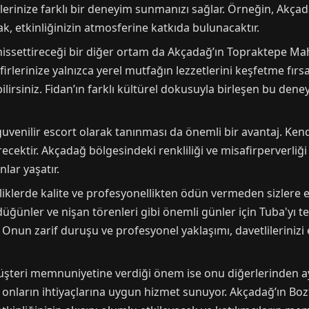
rlerinize farklı bir deneyim sunmanızı sağlar. Örneğin, Akçada
k, etkinliğinizin atmosferine katkıda bulunacaktır.
i hissettireceği bir diğer ortam da Akçadağ’ın Topraktepe M
afirlerinize yalnızca yerel mutfağın lezzetlerini keşfetme fır
lirsiniz. Fidan’ın farklı kültürel dokusuyla birleşen bu dene
venilir escort olarak tanınması da önemli bir avantaj. Kendis
ektir. Akçadağ bölgesindeki renkliliği ve misafirperverliği 
nlar yaşatır.
iklerde kalite ve profesyonellikten ödün vermeden sizlere eş
ünler ve nişan törenleri gibi önemli günler için Tuba'yı terc
Onun zarif duruşu ve profesyonel yaklaşımı, davetlilerinizi
şteri memnuniyetine verdiği önem ise onu diğerlerinden ayır
, onların ihtiyaçlarına uygun hizmet sunuyor. Akçadağ’ın Bo