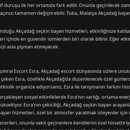
if duruşu ile her ortamda fark edilir. Onunla geçirilecek za
çınızı tamamen değiştirebilir. Tuba, Malatya Akçadağ bayan 
nduğu Akçadağ seçkin bayan hizmetleri, etkinliğinize katılan
i içinde en güvenilir isimlerden biri olarak bilinir. Eğer etki
 sizi asla pişman etmeyecek.
i Kumral Escort Esra, Akçadağ escort dünyasında sizlere unu
 çeken Esra, özellikle Akçadağ’da düzenlenecek özel günlerde
kinlik organize ediyorsanız, Esra ile tanışmanın farkını his
ekleşen sosyal etkinliklerde Esra’nın varlığı, ortama enerji
i yükseltiyor. Esra’nın çekiciliği, Akçadağ seçkin bayan arayan
ayan hizmetleri, özel bir atmosfer yaratmak isteyenler içi
ecerileri, onunla vakit geçirenlere kendilerini özel hissettir