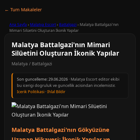
← Tum Makaleler
Ana Sayfa
›
Malatya Escort
›
Battalgazi
›
Malatya Battalgazi'nın
Mimari Silüetini Oluşturan İkonik Yapılar
Malatya Battalgazi'nın Mimari
Silüetini Oluşturan İkonik Yapılar
Malatya / Battalgazi
Son guncelleme:
29.06.2026
· Malatya Escort editor ekibi
bu icerigi dogruluk ve guncellik acisindan incelemistir.
Icerik Politikasi
·
Ihlal Bildir
Malatya Battalgazi'nın Gökyüzüne
Uzanan Hikayesi: İkonik Yapılar ve