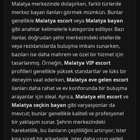
Malatya merkezinde dolaşırken, farklı türlerde
merkez bayan ilanları görmek mümkün. Bunlar
genellikle
Malatya escort
veya
Malatya bayan
gibi anahtar kelimelerle kategorize ediliyor. Bazı
ilanlar, doğrudan şehir merkezindeki otellerde
veya rezidanslarda buluşma imkanı sunarken,
bazıları ise daha mahrem ve özel bir hizmet için
tasarlanmış. Örneğin,
Malatya VIP escort
profilleri genellikle yüksek standartlar ve lüks bir
deneyim vaat ederken,
Malatya eve gelen escort
ilanları daha rahat ve ev konforunda bir buluşma
arayanlar için ideal. Ayrıca,
Malatya elit escort
ve
Malatya seçkin bayan
gibi varyasyonlar da
mevcut; bunlar genellikle kaliteli ve profesyonel
bir yaklaşım sunar. Şehrin merkezindeki
hareketlilik, bu ilanların çeşitliliğini artırıyor; ister
kısa süreli bir arkadaşlık, ister daha uzun vadeli