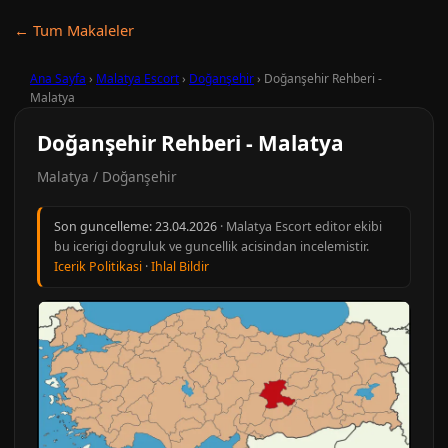
← Tum Makaleler
Ana Sayfa
›
Malatya Escort
›
Doğanşehir
›
Doğanşehir Rehberi -
Malatya
Doğanşehir Rehberi - Malatya
Malatya / Doğanşehir
Son guncelleme:
23.04.2026
· Malatya Escort editor ekibi
bu icerigi dogruluk ve guncellik acisindan incelemistir.
Icerik Politikasi
·
Ihlal Bildir