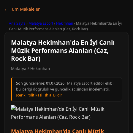
← Tum Makaleler
Ana Sayfa
›
Malatya Escort
›
Hekimhan
›
Malatya Hekimhan'da En İyi
Canlı Müzik Performans Alanları (Caz, Rock Bar)
Malatya Hekimhan'da En İyi Canlı
Müzik Performans Alanları (Caz,
Rock Bar)
Malatya / Hekimhan
Son guncelleme:
01.07.2026
· Malatya Escort editor ekibi
bu icerigi dogruluk ve guncellik acisindan incelemistir.
Icerik Politikasi
·
Ihlal Bildir
Malatya Hekimhan'da Canlı Müzik