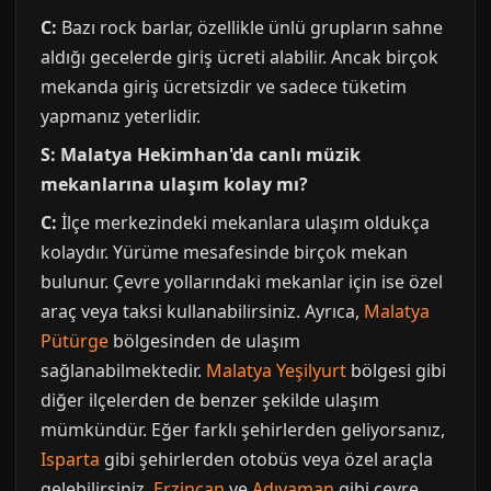
C:
Bazı rock barlar, özellikle ünlü grupların sahne
aldığı gecelerde giriş ücreti alabilir. Ancak birçok
mekanda giriş ücretsizdir ve sadece tüketim
yapmanız yeterlidir.
S: Malatya Hekimhan'da canlı müzik
mekanlarına ulaşım kolay mı?
C:
İlçe merkezindeki mekanlara ulaşım oldukça
kolaydır. Yürüme mesafesinde birçok mekan
bulunur. Çevre yollarındaki mekanlar için ise özel
araç veya taksi kullanabilirsiniz. Ayrıca,
Malatya
Pütürge
bölgesinden de ulaşım
sağlanabilmektedir.
Malatya Yeşilyurt
bölgesi gibi
diğer ilçelerden de benzer şekilde ulaşım
mümkündür. Eğer farklı şehirlerden geliyorsanız,
Isparta
gibi şehirlerden otobüs veya özel araçla
gelebilirsiniz.
Erzincan
ve
Adıyaman
gibi çevre