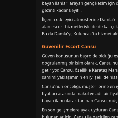
bayan ilanları arayan genç kesim için 
gezinti kadar keyifli.
İlçenin etkileyici atmosferine Damla'
alan escort hizmetleriyle de dikkat çeki
Bu da Damla'yı, Kuluncak'ta hizmet alma
Guvenilir Escort Cansu
Güven konusunun başrolde olduğu esco
doğrulanmış bir isim olarak, Cansu'nun
getiriyor. Cansu, özellikle Karataş Mah
samimi yaklaşımının en iyi şekilde hisse
Cansu'nun önceliği, müşterilerine en 
fiyatları arasında makul ve adil bir fiy
bayan ilanı olarak tanınan Cansu, müşt
En son gelişmelere ayak uyduran Cansu,
bulunanlar için, Cansu ile geçirilen za