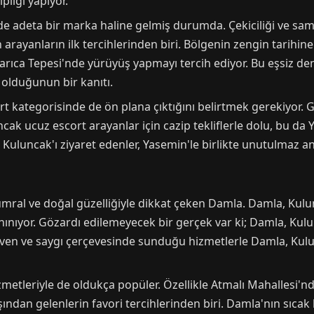
pliği yapıyor.
e adeta bir marka haline gelmiş durumda. Çekiciliği ve sami
arayanların ilk tercihlerinden biri. Bölgenin zengin tarihine
rıca Tepesi'nde yürüyüş yapmayı tercih ediyor. Bu eşsiz de
 olduğunun bir kanıtı.
t kategorisinde de ön plana çıktığını belirtmek gerekiyor. G
ncak ucuz escort arayanlar için cazip tekliflerle dolu, bu d
ez Kuluncak'ı ziyaret edenler, Yasemin'le birlikte unutulmaz anl
umral ve doğal güzelliğiyle dikkat çeken Damla. Damla, Kulu
ınıyor. Gözardı edilemeyecek bir gerçek var ki; Damla, Kulu
 güven ve saygı çerçevesinde sunduğu hizmetlerle Damla, Ku
etleriyle de oldukça popüler. Özellikle Atmalı Mahallesi'nd
ından gelenlerin favori tercihlerinden biri. Damla'nın sıcak 