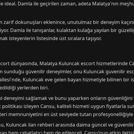
de ideal. Damla ile geçirilen zaman, adeta Malatya'nın meşhu
nın zarif dokunuşları eklenince, unutulmaz bir deneyim kaçı
yor. Damla ile tanışanlar, kulaktan kulağa yayılan bir güzelli
k isteyenlerin listesinde üst sıralara taşıyor.
rt dünyasında, Malatya Kuluncak escort hizmetlerinde Cans
 sunduğu güvenilir deneyimler, onu Kuluncak guvenilir escor
allesi'nde, Kuluncak eve gelen bayan hizmetiyle bilinen bir 
dildiği yerlerden biri.
iyi deneyimi sağlamak ve bunu yaparken onların güvenliğin
at politikası izleyen Cansu, kaliteli hizmeti uygun fiyatlarla
eri memnuniyetini en üst seviyede tutan profesyonelliğiyle 
 Kuluncak ilan rehberi arasında daima güncel ve güvenilir i
man hem rahatlatıcı hem de eğlenceli. Cansu’nun etkin iletiş