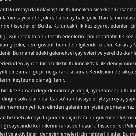
ntı kurmayı da kolaylaştırır. Kuluncak'ın sıcakkanlı insanlar
a'nın sayesinde çok daha kolay hale gelir. Damla'nın kılavu
e hissederler. Bu da, Kuluncak'ı ilk kez ziyaret edenler için 
ği, Kuluncak'ta onu tercih edenlerin içini rahatlatır. İlk kez
ılan geziler, hem güvenli hem de bilgilendirici olur. Karataş
nir. Bu mahalledeki geleneksel çay evleri ve yerel dükkanla
ğerlerinden ayıran bir özelliktir. Kuluncak'taki ilk deneyimi
fli bir zaman geçirme garantisi sunar. Kendisinin de sıkça zi
lerini keşfetme olanağı tanır.
 birlikte zamanı değerlendirmeye değil, aynı zamanda Kulunc
n dingin sokaklarında, Cansu'nun tavsiyeleriyle yürüyüş yap
inin memnuniyeti için elinden gelenin en iyisini yapmaya hazır
yan hizmeti almayı düşünenler için tam bir güvence oluşturur.
liği sayesinde kendilerini rahat ve huzurlu hissederler. Pel
leri ve aktiviteleri deneyimlemeleri için rehberlik eder. Bu ma