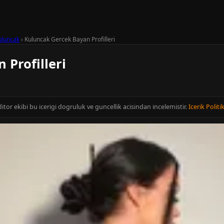
uluncak
›
Kuluncak Gercek Bayan Profilleri
 Profilleri
itor ekibi bu icerigi dogruluk ve guncellik acisindan incelemistir.
Icerik Politi