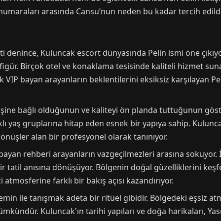
 numaraları arasında Cansu’nun neden bu kadar tercih edildi
i denince, Kuluncak escort dünyasında Pelin ismi öne çıkıyo
 figür. Birçok otel ve konaklama tesisinde kaliteli hizmet s
ak VIP bayan arayanların beklentilerini eksiksiz karşılayan Pe
i işine bağlı olduğunun ve kaliteyi ön planda tuttuğunun gö
rklı yaş gruplarına hitap eden esnek bir yapıya sahip. Kulunca
dönüşler alan bir profesyonel olarak tanınıyor.
ayan rehberi arayanların vazgeçilmezleri arasına sokuyor. İl
 tatil anısına dönüşüyor. Bölgenin doğal güzelliklerini keşf
 atmosferine farklı bir bakış açısı kazandırıyor.
emin ile tanışmak adeta bir ritüel gibidir. Bölgedeki eşsiz 
mkündür. Kuluncak'ın tarihi yapıları ve doğa harikaları, Ya