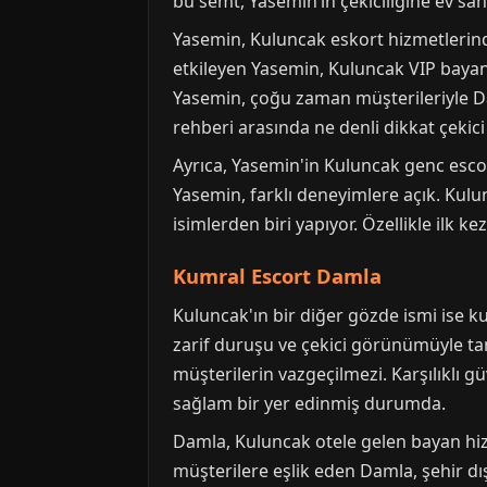
bu semt, Yasemin’in çekiciliğine ev sahi
Yasemin, Kuluncak eskort hizmetlerind
etkileyen Yasemin, Kuluncak VIP bayan 
Yasemin, çoğu zaman müşterileriyle Da
rehberi arasında ne denli dikkat çekici
Ayrıca, Yasemin'in Kuluncak genc escor
Yasemin, farklı deneyimlere açık. Kulu
isimlerden biri yapıyor. Özellikle ilk k
Kumral Escort Damla
Kuluncak'ın bir diğer gözde ismi ise k
zarif duruşu ve çekici görünümüyle tan
müşterilerin vazgeçilmezi. Karşılıklı
sağlam bir yer edinmiş durumda.
Damla, Kuluncak otele gelen bayan hizm
müşterilere eşlik eden Damla, şehir dış