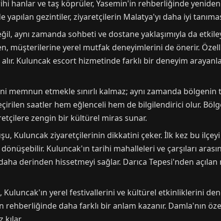
rihi hanlar ve taş köprüler, Yasemin'in rehberliğinde yeniden
e yapılan gezintiler, ziyaretçilerin Malatya'yı daha iyi tanıma
eğil, aynı zamanda sohbeti ve dostane yaklaşımıyla da etkileyi
müşterilerine yerel mutfak deneyimlerini de önerir. Özellik
r alır. Kuluncak escort hizmetinde farklı bir deneyim arayanl
ni memnun etmekle sınırlı kalmaz; aynı zamanda bölgenin tan
çirilen saatler hem eğlenceli hem de bilgilendirici olur. Bölge
etçilere zengin bir kültürel miras sunar.
u, Kuluncak ziyaretçilerinin dikkatini çeker. İlk kez bu ilçey
ne dönüşebilir. Kuluncak'ın tarihi mahalleleri ve çarşıları ar
 daha derinden hissetmeyi sağlar. Darıca Tepesi'nden açılan
 Kuluncak'ın yerel festivallerini ve kültürel etkinliklerini den
rehberliğinde daha farklı bir anlam kazanır. Damla'nın özel i
 kılar.