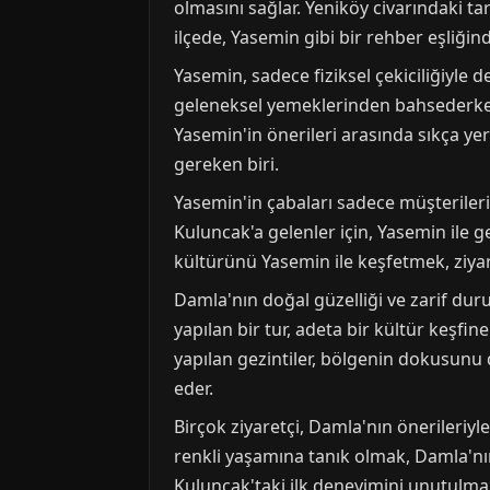
olmasını sağlar. Yeniköy civarındaki ta
ilçede, Yasemin gibi bir rehber eşliğind
Yasemin, sadece fiziksel çekiciliğiyle d
geleneksel yemeklerinden bahsederken, 
Yasemin'in önerileri arasında sıkça ye
gereken biri.
Yasemin'in çabaları sadece müşterileri
Kuluncak'a gelenler için, Yasemin ile ge
kültürünü Yasemin ile keşfetmek, ziyar
Damla'nın doğal güzelliği ve zarif duruş
yapılan bir tur, adeta bir kültür keşfi
yapılan gezintiler, bölgenin dokusunu
eder.
Birçok ziyaretçi, Damla'nın önerileriyle,
renkli yaşamına tanık olmak, Damla'nın 
Kuluncak'taki ilk deneyimini unutulmaz