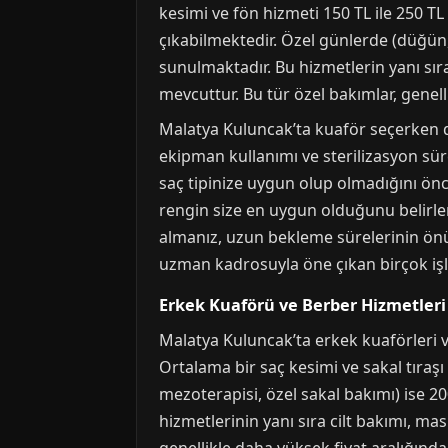
kesimi ve fön hizmeti 150 TL ile 250 T
çıkabilmektedir. Özel günlerde (düğün, 
sunulmaktadır. Bu hizmetlerin yanı sıra
mevcuttur. Bu tür özel bakımlar, genelli
Malatya Kuluncak’ta kuaför seçerken di
ekipman kullanımı ve sterilizasyon süreç
saç tipinize uygun olup olmadığını önc
rengin size en uygun olduğunu belirle
almanız, uzun bekleme sürelerinin önü
uzman kadrosuyla öne çıkan birçok iş
Erkek Kuaförü ve Berber Hizmetleri 
Malatya Kuluncak’ta erkek kuaförleri ve
Ortalama bir saç kesimi ve sakal tıraş
mezoterapisi, özel sakal bakımı) ise 20
hizmetlerinin yanı sıra cilt bakımı, ma