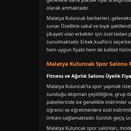
genellikle daha yüksek fiyat aralığınd
olarak artmaktadır.
Malatya Kuluncak berberleri, geleneks
sunar. Özellikle sakal ve bıyık şekill
şikayeti olan erkekler için özel tedavi 
sunulmaktadır. Erkek kuaförü seçerken,
hem uygun fiyatlı hem de kaliteli hi
Malatya Kuluncak Spor Salonu Fi
Fitness ve Ağırlık Salonu Üyelik Fiya
Malatya Kuluncak’ta spor yapmak isteye
sunduğu ekipman çeşitliliğine, grup der
paketlerinde ise genellikle indirimler 
öğrenci ve öğretmenlere özel indirimli 
imkanı sağlamaktadır. Günlük geçiş ücre
Malatya Kuluncak spor salonları, modern