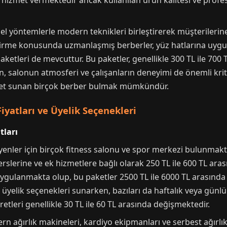
a hizmet vermektedir ancak kullanılan ürün kalitesi ve profes
el yöntemlerle modern teknikleri birleştirerek müşterileri
endirme konusunda uzmanlaşmış berberler, yüz hatlarına uyg
paketleri de mevcuttur. Bu paketler, genellikle 300 TL ile 700 
 salonun atmosferi ve çalışanların deneyimi de önemli krite
zmet sunan birçok berber bulmak mümkündür.
yatları ve Üyelik Seçenekleri
tları
nler için birçok fitness salonu ve spor merkezi bulunmaktadı
slerine ve ek hizmetlere bağlı olarak 250 TL ile 600 TL arası
uygulanmakta olup, bu paketler 2500 TL ile 6000 TL arasında f
üyelik seçenekleri sunarken, bazıları da haftalık veya günlük
tleri genellikle 30 TL ile 60 TL arasında değişmektedir.
 ağırlık makineleri, kardiyo ekipmanları ve serbest ağırlık b