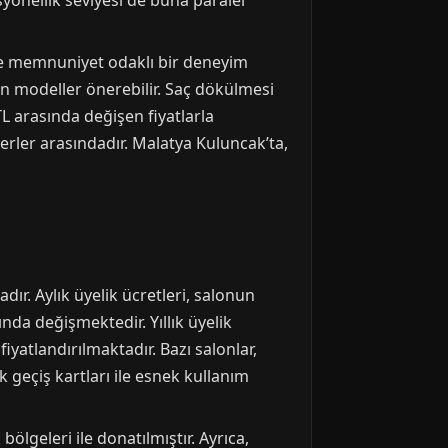
yonellik seviyesi de buna paralel
ne memnuniyet odaklı bir deneyim
un modeller önerebilir. Saç dökülmesi
TL arasında değişen fiyatlarla
rler arasındadır. Malatya Kuluncak’ta,
r. Aylık üyelik ücretleri, salonun
nda değişmektedir. Yıllık üyelik
iyatlandırılmaktadır. Bazı salonlar,
 geçiş kartları ile esnek kullanım
ölgeleri ile donatılmıştır. Ayrıca,