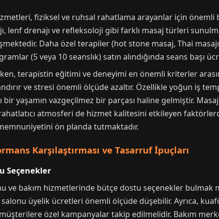
metleri, fiziksel ve ruhsal rahatlama arayanlar için önemli b
 lenf drenajı ve refleksoloji gibi farklı masaj türleri sunul
şmektedir. Daha özel terapiler (hot stone masaj, Thai masajı)
ogramlar (5 veya 10 seanslık) satın alındığında seans başı ü
ken, terapistin eğitimi ve deneyimi en önemli kriterler arası
landırır ve stresi önemli ölçüde azaltır. Özellikle yoğun iş t
lı bir yaşamın vazgeçilmez bir parçası haline gelmiştir. Masaj 
 rahatlatıcı atmosferi de hizmet kalitesini etkileyen faktörle
memnuniyetini ön planda tutmaktadır.
rmans Karşılaştırması ve Tasarruf İpuçları
tu Seçenekler
onu ve bakım hizmetlerinde bütçe dostu seçenekler bulmak
salonu üyelik ücretleri önemli ölçüde düşebilir. Ayrıca, kuafö
i müşterilere özel kampanyalar takip edilmelidir. Bakım merke