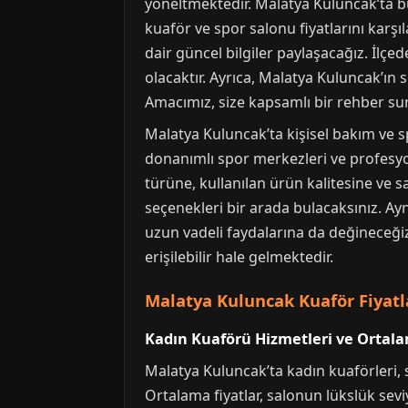
yöneltmektedir. Malatya Kuluncak’ta bu
kuaför ve spor salonu fiyatlarını karş
dair güncel bilgiler paylaşacağız. İlç
olacaktır. Ayrıca, Malatya Kuluncak’ın
Amacımız, size kapsamlı bir rehber sun
Malatya Kuluncak’ta kişisel bakım ve s
donanımlı spor merkezleri ve profesyon
türüne, kullanılan ürün kalitesine ve
seçenekleri bir arada bulacaksınız. A
uzun vadeli faydalarına da değineceğiz.
erişilebilir hale gelmektedir.
Malatya Kuluncak Kuaför Fiyatl
Kadın Kuaförü Hizmetleri ve Ortala
Malatya Kuluncak’ta kadın kuaförleri,
Ortalama fiyatlar, salonun lükslük sev