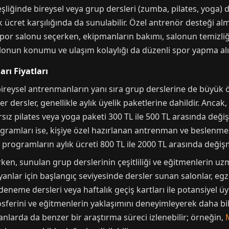
liğinde bireysel veya grup dersleri (zumba, pilates, yoga) 
k ücret karşılığında da sunulabilir. Özel antrenör desteği alm
Spor salonu seçerken, ekipmanların bakımı, salonun temizliği
alonun konumu ve ulaşım kolaylığı da düzenli spor yapma alış
rı Fiyatları
bireysel antrenmanların yanı sıra grup derslerine de büyük 
 dersler, genellikle aylık üyelik paketlerine dahildir. Ancak, 
rsız pilates veya yoga paketi 300 TL ile 500 TL arasında değişi
gramları ise, kişiye özel hazırlanan antrenman ve beslenme p
ür programların aylık ücreti 800 TL ile 2000 TL arasında değiş
en, sunulan grup derslerinin çeşitliliği ve eğitmenlerin uz
yanlar için başlangıç seviyesinde dersler sunan salonlar, eg
iz deneme dersleri veya haftalık geçiş kartları ile potansiyel ü
erini ve eğitmenlerin yaklaşımını deneyimleyerek daha bilinç
anlarda da benzer bir araştırma süreci izlenebilir; örneğin,