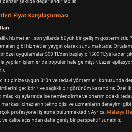
da benzer şekilde değerlendirilebilir.
eri Fiyat Karşılaştırması
tları
lik hizmetleri, son yıllarda büyük bir gelişim göstermiştir. P
maları gibi hizmetler yaygın olarak sunulmaktadır. Ortalama 
ibi özel uygulamalar 500 TL’den başlayıp 1500 TL’ye kadar çık
arla yapılan işlemler de popüler hale gelmiştir. Lazer epilasy
ir.
cilt tipinize uygun ürün ve tedavi yöntemleri konusunda det
irtilerini geciktirir ve sağlıklı bir görünüm kazandırır. Özelli
ımlar, kış aylarında ise nemlendirme ve onarım odaklı tedav
markası, cihazların teknolojisi ve uzmanların deneyimi gibi 
rçok profesyonel işletme bulunmaktadır. Ayrıca,
Malatya He
 ve kalite açısından daha geniş bir perspektif sunabilir.