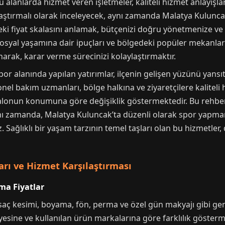
 alanlarda hizmet veren işletmeler, kaliteli hizmet anlayışl
ılaştırmalı olarak inceleyecek, aynı zamanda Malatya Kulunc
edeki fiyat skalasını anlamak, bütçenizi doğru yönetmenize 
 sosyal yaşamına dair ipuçları ve bölgedeki popüler mekanlar
arak, karar verme sürecinizi kolaylaştırmaktır.
por alanında yapılan yatırımlar, ilçenin gelişen yüzünü yans
el bakım uzmanları, bölge halkına ve ziyaretçilere kaliteli 
 salonun konumuna göre değişiklik göstermektedir. Bu rehber
ynı zamanda, Malatya Kuluncak’ta düzenli olarak spor yapma
 Sağlıklı bir yaşam tarzının temel taşları olan bu hizmetler,
arı ve Hizmet Karşılaştırması
ma Fiyatlar
 saç kesimi, boyama, fön, perma ve özel gün makyajı gibi ge
iyesine ve kullanılan ürün markalarına göre farklılık gösterm