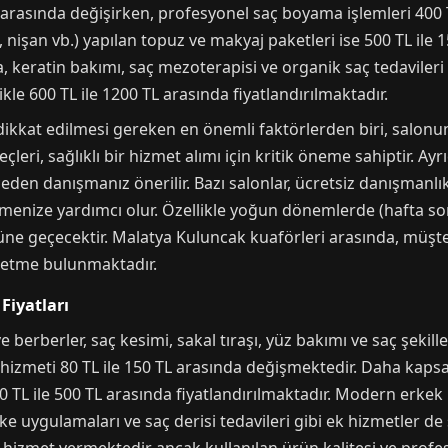
L arasında değişirken, profesyonel saç boyama işlemleri 400 
nişan vb.) yapılan topuz ve makyaj paketleri ise 500 TL ile 1
, keratin bakımı, saç mezoterapisi ve organik saç tedavileri
kle 600 TL ile 1200 TL arasında fiyatlandırılmaktadır.
kkat edilmesi gereken en önemli faktörlerden biri, salonun 
leri, sağlıklı bir hizmet alımı için kritik öneme sahiptir. Ayr
eden danışmanız önerilir. Bazı salonlar, ücretsiz danışman
menize yardımcı olur. Özellikle yoğun dönemlerde (hafta so
ne geçecektir. Malatya Kuluncak kuaförleri arasında, müşte
letme bulunmaktadır.
Fiyatları
 berberler, saç kesimi, sakal tıraşı, yüz bakımı ve saç şekil
ı hizmeti 80 TL ile 150 TL arasında değişmektedir. Daha kaps
0 TL ile 500 TL arasında fiyatlandırılmaktadır. Modern erkek 
ske uygulamaları ve saç derisi tedavileri gibi ek hizmetler de