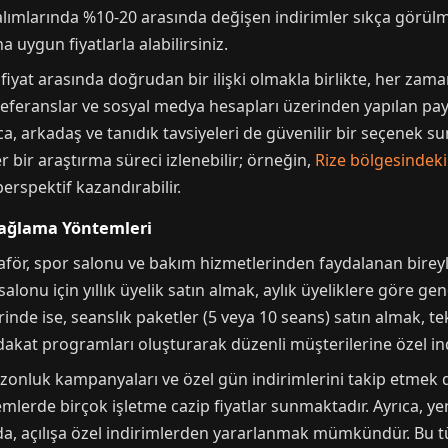
mlarında %10-20 arasında değişen indirimler sıkça görülmek
a uygun fiyatlarla alabilirsiniz.
 fiyat arasında doğrudan bir ilişki olmakla birlikte, her zam
feranslar ve sosyal medya hesapları üzerinden yapılan payla
ca, arkadaş ve tanıdık tavsiyeleri de güvenilir bir seçenek s
r bir araştırma süreci izlenebilir; örneğin,
Rize bölgesindeki
erspektif kazandırabilir.
Sağlama Yöntemleri
aför, spor salonu ve bakım hizmetlerinden faydalanan bireyl
salonu için yıllık üyelik satın almak, aylık üyeliklere göre g
rinde ise, seanslık paketler (5 veya 10 seans) satın almak, t
sadakat programları oluşturarak düzenli müşterilerine özel 
zonluk kampanyaları ve özel gün indirimlerini takip etmek d
emlerde birçok işletme cazip fiyatlar sunmaktadır. Ayrıca, yen
a, açılışa özel indirimlerden yararlanmak mümkündür. Bu tür