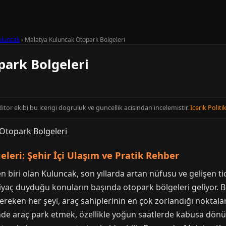
uluncak
›
Malatya Kuluncak Otopark Bolgeleri
ark Bolgeleri
itor ekibi bu icerigi dogruluk ve guncellik acisindan incelemistir.
Icerik Politi
leri: Şehir İçi Ulaşım ve Pratik Rehber
n biri olan Kuluncak, son yıllarda artan nüfusu ve gelişen tic
ihtiyaç duyduğu konuların başında otopark bölgeleri geliyor
reken her şeyi, araç sahiplerinin en çok zorlandığı noktaları
inde araç park etmek, özellikle yoğun saatlerde kabusa dönü