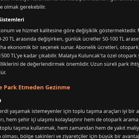
e olmak gerekebilir.
Sistemleri
, konum ve hizmet kalitesine göre değişiklik göstermektedir
20 TL arasında değişirken, günlük ücretler 50-100 TL arasınd
 daha ekonomik bir seçenek sunar. Abonelik ücretleri, otop
500 TL'ye kadar çıkabilir. Malatya Kuluncak'ta özel otopark s
lliklerini de değerlendirmek önemlidir. Uzun süreli park ihti
ür.
 ve Park Etmeden Gezinme
ı
i yaşamak istemeyenler için toplu taşıma araçları iyi bir al
ı, hem şehir içi ulaşımı kolaylaştırır hem de otopark arama s
için toplu taşıma kullanmak, hem zamandan hem de yakıt maliy
olması, bölge sakinleri ve ziyaretçiler için büyük bir avanta