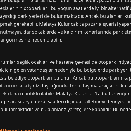
rk bölgelerine bırakmaları önerilir. Örneğin, pazar alanın
islerinin otoparkları, bu yoğun saatlerde iyi bir alternatif ol
ayırdığı park yerleri de bulunmaktadır. Ancak bu alanları ku
pmak gerekebilir. Malatya Kuluncak'ta pazar alışverişi yapar
r. Unutmayın, dar sokaklarda ve kaldırım kenarlarında park et
ar görmesine neden olabilir.
i
mlar, sağlık ocakları ve hastane çevresi de otopark ihtiyac
mak için gelen vatandaşlar nedeniyle bu bölgelerde park yer
tsiz belediye otoparkları bulunur. Ancak bu otoparkların kapa
i kurumlara işiniz düştüğünde, toplu taşıma araçlarını kull
ek daha mantıklı olabilir. Malatya Kuluncak'ta bu tür yoğun
 öğle arası veya mesai saatleri dışında halletmeyi deneyebilir
rı bulunmaktadır ve bu alanlar ziyaretçilere kapalıdır. Bu n