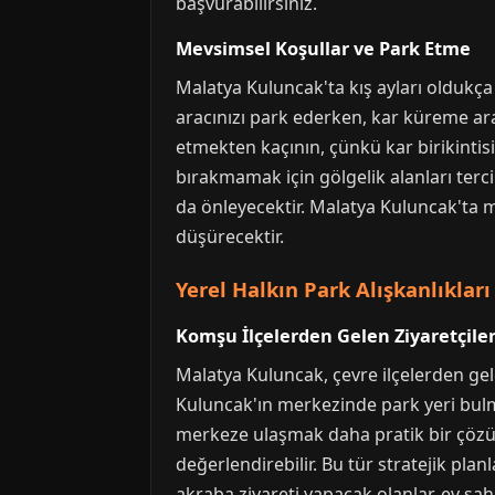
başvurabilirsiniz.
Mevsimsel Koşullar ve Park Etme
Malatya Kuluncak'ta kış ayları oldukça s
aracınızı park ederken, kar küreme ara
etmekten kaçının, çünkü kar birikintisi
bırakmamak için gölgelik alanları tercih
da önleyecektir. Malatya Kuluncak'ta 
düşürecektir.
Yerel Halkın Park Alışkanlıkları
Komşu İlçelerden Gelen Ziyaretçiler
Malatya Kuluncak, çevre ilçelerden gelen
Kuluncak'ın merkezinde park yeri bulma
merkeze ulaşmak daha pratik bir çözüm
değerlendirebilir. Bu tür stratejik pla
akraba ziyareti yapacak olanlar, ev sa