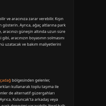
ir ve aracınıza zarar verebilir. Kışın
gösterin. Ayrıca, ağaç altlarına park
se, aracınızı güneşin altında uzun süre
i gibi, aracınızın boyasının solmasını
nü uzatacak ve bakım maliyetlerini
kçadağ
bölgesinden gelenler,
kları kullanarak toplu taşıma ile
ler de alternatif güzergahları
. Ayrıca, Kuluncak'ta arkadaş veya
park deneyimi yaşayabilir. Yerel halk,