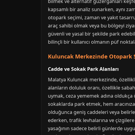
bilmek ve alternatif güzergahları keşf
kapsamlı bir analiz sunarken, aynı za
otopark seçimi, zaman ve yakıt tasarru
araç sahibi olmak veya bu bölgeyi ziya
güvenli ve yasal bir şekilde park edebi
bilinçli bir kullanıcı olmanın püf nokta
Kuluncak Merkezinde Otopark 
Cadde ve Sokak Park Alanları
Malatya Kuluncak merkezinde, özellikl
alanların doluluk oranı, özellikle saba
uymak, ceza yememek adına oldukça öne
sokaklarda park etmek, hem aracınıza z
olduğunca geniş caddeleri veya belirl
ederken, trafik levhalarına ve çizgile
yasağının sadece belirli günlerde uyg