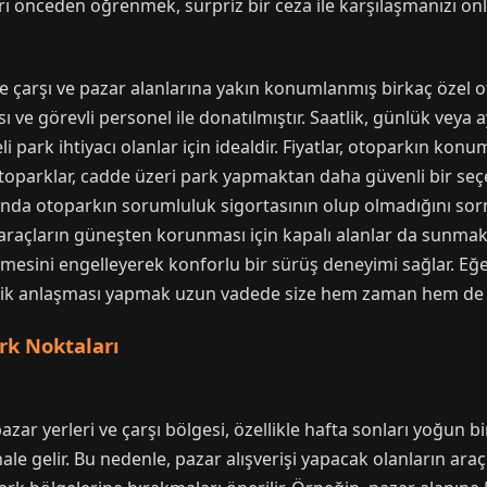
ı önceden öğrenmek, sürpriz bir ceza ile karşılaşmanızı önl
e çarşı ve pazar alanlarına yakın konumlanmış birkaç özel 
 ve görevli personel ile donatılmıştır. Saatlik, günlük veya a
eli park ihtiyacı olanlar için idealdir. Fiyatlar, otoparkın k
otoparklar, cadde üzeri park yapmaktan daha güvenli bir seç
nda otoparkın sorumluluk sigortasının olup olmadığını sor
araçların güneşten korunması için kapalı alanlar da sunmakt
kselmesini engelleyerek konforlu bir sürüş deneyimi sağlar. E
nelik anlaşması yapmak uzun vadede size hem zaman hem de 
rk Noktaları
zar yerleri ve çarşı bölgesi, özellikle hafta sonları yoğun bi
e gelir. Bu nedenle, pazar alışverişi yapacak olanların ara