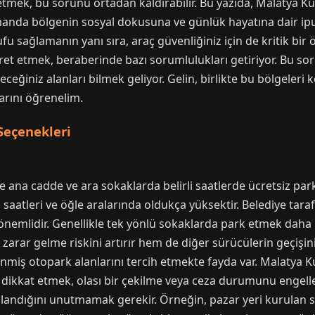
etmek, bu sorunu ortadan kaldırabilir. Bu yazıda, Malatya K
manda bölgenin sosyal dokusuna ve günlük hayatına dair ip
fu sağlamanın yanı sıra, araç güvenliğiniz için de kritik bir
ret etmek, beraberinde bazı sorumlulukları getiriyor. Bu sor
leceğiniz alanları bilmek geliyor. Gelin, birlikte bu bölgele
larını öğrenelim.
Seçenekleri
e ana cadde ve ara sokaklarda belirli saatlerde ücretsiz pa
h saatleri ve öğle aralarında oldukça yüksektir. Belediye tara
mlidir. Genellikle tek yönlü sokaklarda park etmek daha kol
arar gelme riskini artırır hem de diğer sürücülerin geçişin
enmiş otopark alanlarını tercih etmekte fayda var. Malatya 
re dikkat etmek, olası bir çekilme veya ceza durumunu engelle
ulandığını unutmamak gerekir. Örneğin, pazar yeri kurulan s