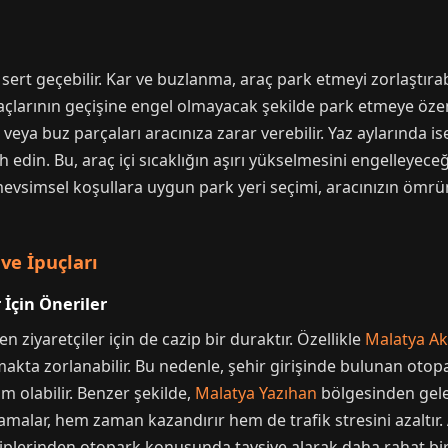
ert geçebilir. Kar ve buzlanma, araç park etmeyi zorlaştırabil
çlarının geçişine engel olmayacak şekilde park etmeye özen 
 veya buz parçaları aracınıza zarar verebilir. Yaz aylarında i
 edin. Bu, araç içi sıcaklığın aşırı yükselmesini engelleyeceğ
mevsimsel koşullara uygun park yeri seçimi, aracınızın ömrü
 ve İpuçları
 İçin Öneriler
 ziyaretçiler için de cazip bir duraktır. Özellikle
Malatya A
kta zorlanabilir. Bu nedenle, şehir girişinde bulunan otopar
 olabilir. Benzer şekilde,
Malatya Yazıhan
bölgesinden gelen
nlamalar, hem zaman kazandırır hem de trafik stresini azaltır
hiplerinden otopark konusunda tavsiye alarak daha rahat bir 