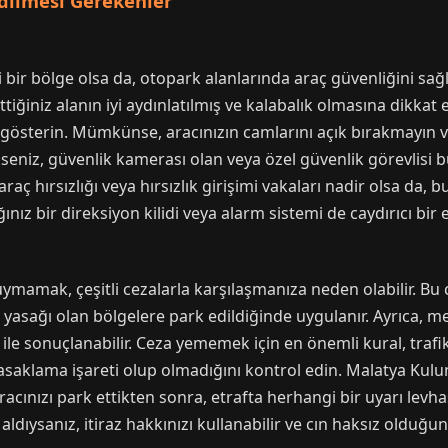
dilmesi Gerekenler
 bir bölge olsa da, otopark alanlarında araç güvenliğini sa
ttiğiniz alanın iyi aydınlatılmış ve kalabalık olmasına dikkat 
sterin. Mümkünse, aracınızın camlarını açık bırakmayın ve 
seniz, güvenlik kamerası olan veya özel güvenlik görevlisi
raç hırsızlığı veya hırsızlık girişimi vakaları nadir olsa da, b
ğınız bir direksiyon kilidi veya alarm sistemi de caydırıcı bir et
mamak, çeşitli cezalarla karşılaşmanıza neden olabilir. Bu ce
asağı olan bölgelere park edildiğinde uygulanır. Ayrıca, me
ile sonuçlanabilir. Ceza yememek için en önemli kural, trafik
asaklama işareti olup olmadığını kontrol edin. Malatya Kul
acınızı park ettikten sonra, etrafta herhangi bir uyarı levha
za aldıysanız, itiraz hakkınızı kullanabilir ve cın haksız olduğ