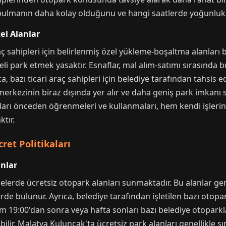
bulmanın daha kolay olduğunu ve hangi saatlerde yoğunluk ya
zel Alanlar
ç sahipleri için belirlenmiş özel yükleme-boşaltma alanları b
eli park etmek yasaktır. Esnaflar, mal alım-satımı sırasında bu
ca, bazı ticari araç sahipleri için belediye tarafından tahsis 
 merkezinin biraz dışında yer alır ve daha geniş park imkanı 
nları önceden öğrenmeleri ve kullanmaları, hem kendi işlerin
ktır.
ret Politikaları
anlar
elerde ücretsiz otopark alanları sunmaktadır. Bu alanlar gen
bulunur. Ayrıca, belediye tarafından işletilen bazı otoparkla
19:00'dan sonra veya hafta sonları bazı belediye otoparkları 
ilir. Malatya Kuluncak'ta ücretsiz park alanları genellikle sın