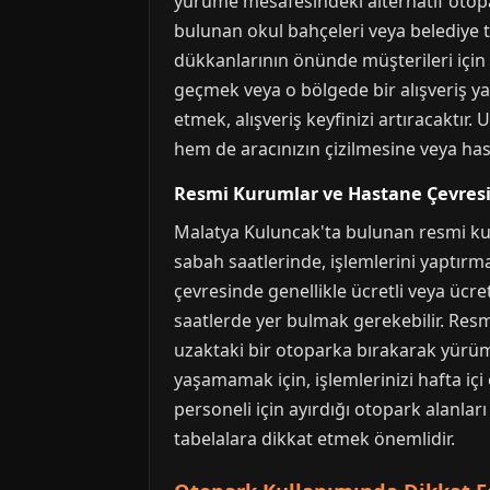
yürüme mesafesindeki alternatif otopa
bulunan okul bahçeleri veya belediye tes
dükkanlarının önünde müşterileri için 
geçmek veya o bölgede bir alışveriş ya
etmek, alışveriş keyfinizi artıracaktı
hem de aracınızın çizilmesine veya has
Resmi Kurumlar ve Hastane Çevres
Malatya Kuluncak'ta bulunan resmi kuru
sabah saatlerinde, işlemlerini yaptır
çevresinde genellikle ücretli veya ücre
saatlerde yer bulmak gerekebilir. Resm
uzaktaki bir otoparka bırakarak yürüm
yaşamamak için, işlemlerinizi hafta içi
personeli için ayırdığı otopark alanla
tabelalara dikkat etmek önemlidir.