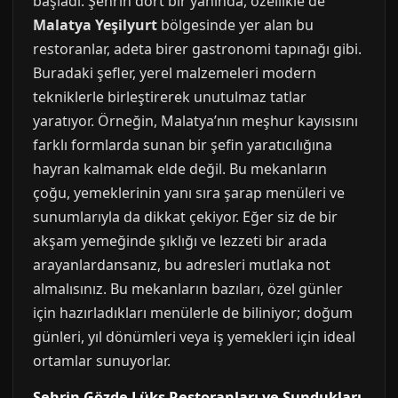
başladı. Şehrin dört bir yanında, özellikle de
Malatya Yeşilyurt
bölgesinde yer alan bu
restoranlar, adeta birer gastronomi tapınağı gibi.
Buradaki şefler, yerel malzemeleri modern
tekniklerle birleştirerek unutulmaz tatlar
yaratıyor. Örneğin, Malatya’nın meşhur kayısısını
farklı formlarda sunan bir şefin yaratıcılığına
hayran kalmamak elde değil. Bu mekanların
çoğu, yemeklerinin yanı sıra şarap menüleri ve
sunumlarıyla da dikkat çekiyor. Eğer siz de bir
akşam yemeğinde şıklığı ve lezzeti bir arada
arayanlardansanız, bu adresleri mutlaka not
almalısınız. Bu mekanların bazıları, özel günler
için hazırladıkları menülerle de biliniyor; doğum
günleri, yıl dönümleri veya iş yemekleri için ideal
ortamlar sunuyorlar.
Şehrin Gözde Lüks Restoranları ve Sundukları