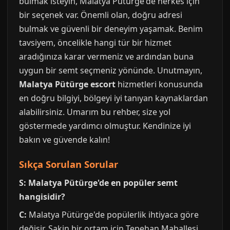
bulmak isteyin, Malatya Pütürge'de herkes için
bir seçenek var. Önemli olan, doğru adresi
bulmak ve güvenli bir deneyim yaşamak. Benim
tavsiyem, öncelikle hangi tür bir hizmet
aradığınıza karar vermeniz ve ardından buna
uygun bir semt seçmeniz yönünde. Unutmayın,
Malatya Pütürge escort
hizmetleri konusunda
en doğru bilgiyi, bölgeyi iyi tanıyan kaynaklardan
alabilirsiniz. Umarım bu rehber, size yol
göstermede yardımcı olmuştur. Kendinize iyi
bakın ve güvende kalın!
Sıkça Sorulan Sorular
S: Malatya Pütürge'de en popüler semt
hangisidir?
C:
Malatya Pütürge'de popülerlik ihtiyaca göre
değişir. Sakin bir ortam için Tepehan Mahallesi,