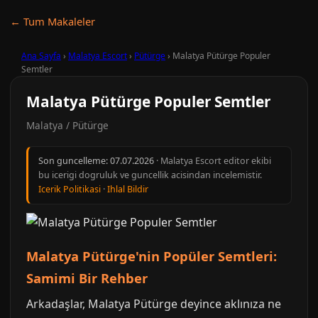
← Tum Makaleler
Ana Sayfa
›
Malatya Escort
›
Pütürge
›
Malatya Pütürge Populer
Semtler
Malatya Pütürge Populer Semtler
Malatya / Pütürge
Son guncelleme:
07.07.2026
· Malatya Escort editor ekibi
bu icerigi dogruluk ve guncellik acisindan incelemistir.
Icerik Politikasi
·
Ihlal Bildir
Malatya Pütürge'nin Popüler Semtleri:
Samimi Bir Rehber
Arkadaşlar, Malatya Pütürge deyince aklınıza ne