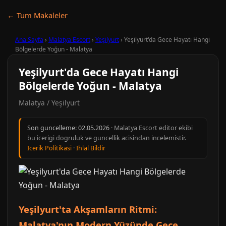
← Tum Makaleler
Ana Sayfa
›
Malatya Escort
›
Yeşilyurt
›
Yeşilyurt'da Gece Hayatı Hangi
Bölgelerde Yoğun - Malatya
Yeşilyurt'da Gece Hayatı Hangi
Bölgelerde Yoğun - Malatya
Malatya / Yeşilyurt
Son guncelleme:
02.05.2026
· Malatya Escort editor ekibi
bu icerigi dogruluk ve guncellik acisindan incelemistir.
Icerik Politikasi
·
Ihlal Bildir
Yeşilyurt'ta Akşamların Ritmi:
Malatya'nın Modern Yüzünde Gece