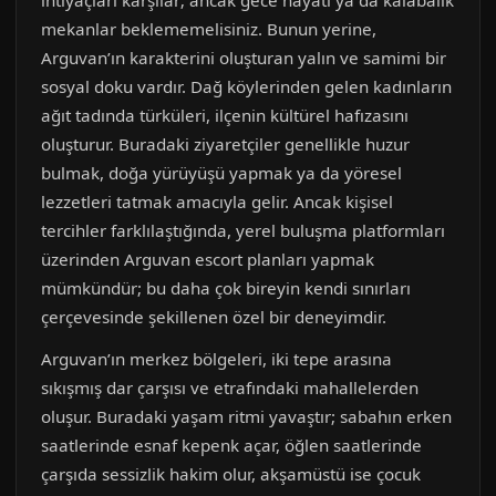
ihtiyaçları karşılar; ancak gece hayatı ya da kalabalık
mekanlar beklememelisiniz. Bunun yerine,
Arguvan’ın karakterini oluşturan yalın ve samimi bir
sosyal doku vardır. Dağ köylerinden gelen kadınların
ağıt tadında türküleri, ilçenin kültürel hafızasını
oluşturur. Buradaki ziyaretçiler genellikle huzur
bulmak, doğa yürüyüşü yapmak ya da yöresel
lezzetleri tatmak amacıyla gelir. Ancak kişisel
tercihler farklılaştığında, yerel buluşma platformları
üzerinden Arguvan escort planları yapmak
mümkündür; bu daha çok bireyin kendi sınırları
çerçevesinde şekillenen özel bir deneyimdir.
Arguvan’ın merkez bölgeleri, iki tepe arasına
sıkışmış dar çarşısı ve etrafındaki mahallelerden
oluşur. Buradaki yaşam ritmi yavaştır; sabahın erken
saatlerinde esnaf kepenk açar, öğlen saatlerinde
çarşıda sessizlik hakim olur, akşamüstü ise çocuk